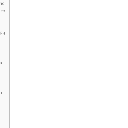
ino
nco
айн
а
ет