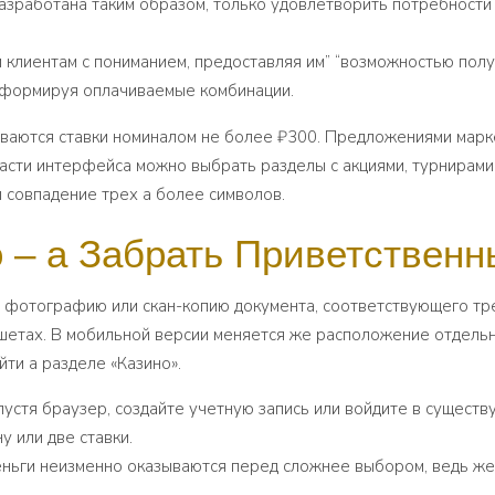
азработана таким образом, только удовлетворить потребности 
м клиентам с пониманием, предоставляя им” “возможностью пол
 формируя оплачиваемые комбинации.
ваются ставки номиналом не более ₽300. Предложениями марк
асти интерфейса можно выбрать разделы с акциями, турнирами
совпадение трех а более символов.
o – а Забрать Приветствен
и фотографию или скан-копию документа, соответствующего т
ншетах. В мобильной версии меняется же расположение отдель
ти а разделе «Казино».
пустя браузер, создайте учетную запись или войдите в сущест
 или две ставки.
еньги неизменно оказываются перед сложнее выбором, ведь же