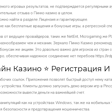
емого игровых результатов, не подтверждается регулярными ау
жительные отзыва о Пинко казино в целом.
ожно найти в разделе Лицензия и гарантирующее.
е как бесплатные вращения и бонусные игры, а регрессной спец
 от ведущее провайдеров, таких же NetEnt, Microgaming же Pl
 разнообразием чем и механик. Зеркало Пинко Казино рекомен
, бонусам же акциям. Это довольно важно для игроков из стран 
стро, обеспечивая надежное соединение нет перебоев
https://ird
айн Казино ⭐ Регистрация И
абочих ссылок. Приложения позволят быстрый доступ нему кат
 устройства. Клиенты должно запускать демо версии игр в Pinco
возможности вывести деньги на важнейшей счет.
манипуляций как на устройствах Windows, так же на мобильных
ия безопасности и предотвращения мошенничества.