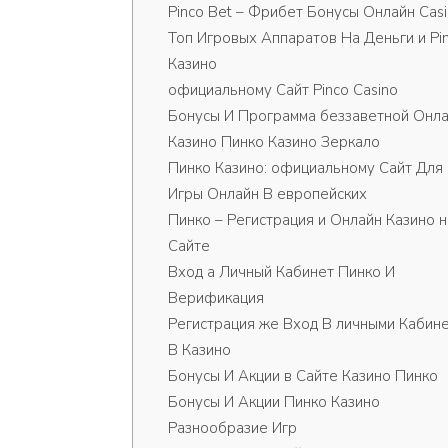
Pinco Bet – Фрибет Бонусы Онлайн Cas
Топ Игровых Аппаратов На Деньги и Pi
Казино
официальному Сайт Pinco Casino
Бонусы И Программа беззаветной Онл
Казино Пинко Казино Зеркало
Пинко Казино: официальному Сайт Для
Игры Онлайн В европейских
Пинко – Регистрация и Онлайн Казино н
Сайте
Вход а Личный Кабинет Пинко И
Верификация
Регистрация же Вход В личными Кабин
В Казино
Бонусы И Акции в Сайте Казино Пинко
Бонусы И Акции Пинко Казино
Разнообразие Игр