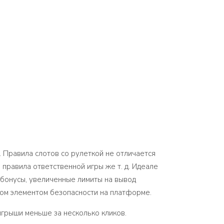
. Правила слотов со рулеткой не отличается
 правила ответственной игры же т. д. Идеале
 бонусы, увеличенные лимиты на вывод
ом элементом безопасности на платформе.
грыши меньше за несколько кликов.