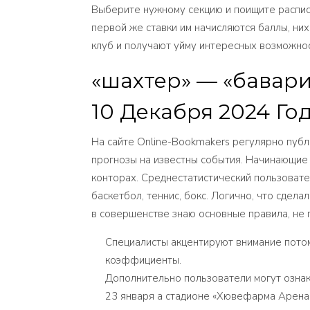
Выберите нужному секцию и поищите расписа
первой же ставки им начисляются баллы, ни
клуб и получают уйму интересных возможнос
«шахтер» — «бавари
10 Декабря 2024 Г
На сайте Online-Bookmakers регулярно публ
прогнозы на известны события. Начинающие 
конторах. Среднестатистический пользовате
баскетбол, теннис, бокс. Логично, что сдел
в совершенстве знаю основные правила, не 
Специалисты акцентируют внимание потом
коэффициенты.
Дополнительно пользователи могут ознако
23 января а стадионе «Хювефарма Арена» 