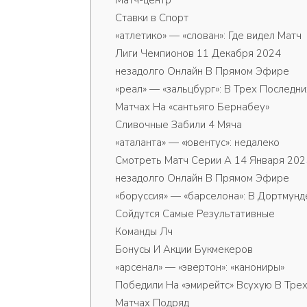
Матч-центр
Ставки в Спорт
«атлетико» — «слован»: Где видел Матч
Лиги Чемпионов 11 Декабря 2024
незадолго Онлайн В Прямом Эфире
«реал» — «зальцбург»: В Трех Последни
Матчах На «сантьяго Бернабеу»
Сливочные Забили 4 Мяча
«аталанта» — «ювентус»: недалеко
Смотреть Матч Серии А 14 Января 202
незадолго Онлайн В Прямом Эфире
«боруссия» — «барселона»: В Дортмунд
Сойдутся Самые Результативные
Команды Лч
Бонусы И Акции Букмекеров
«арсенал» — «эвертон»: «канониры»
Победили На «эмирейтс» Всухую В Тре
Матчах Подряд