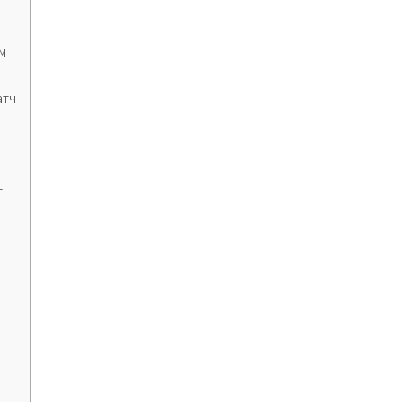
м
атч
т