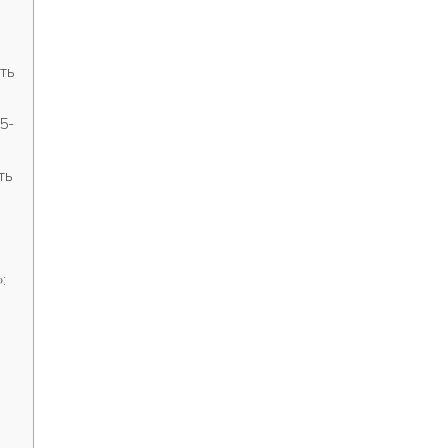
ть
5-
ть
: