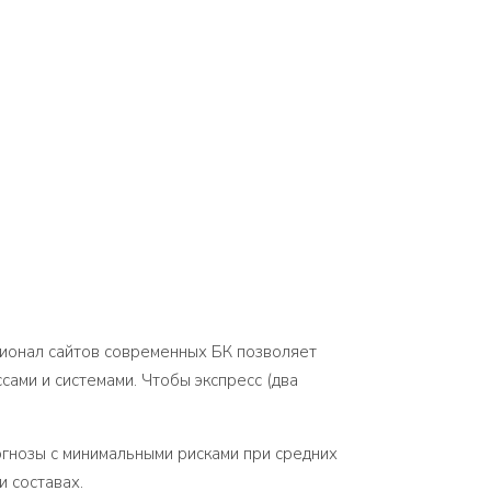
ционал сайтов современных БК позволяет
сами и системами. Чтобы экспресс (два
огнозы с минимальными рисками при средних
 составах.