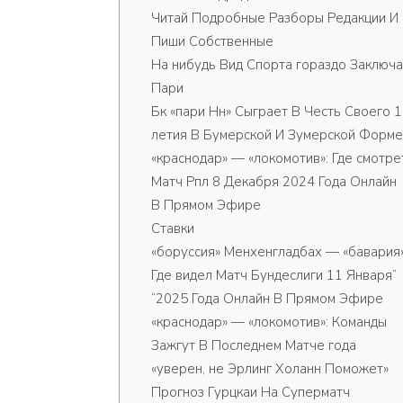
Читай Подробные Разборы Редакции И
Пиши Собственные
На нибудь Вид Спорта гораздо Заключа
Пари
Бк «пари Нн» Сыграет В Честь Своего 1
летия В Бумерской И Зумерской Форме
«краснодар» — «локомотив»: Где смотре
Матч Рпл 8 Декабря 2024 Года Онлайн
В Прямом Эфире
Ставки
«боруссия» Менхенгладбах — «бавария»
Где видел Матч Бундеслиги 11 Января”
“2025 Года Онлайн В Прямом Эфире
«краснодар» — «локомотив»: Команды
Зажгут В Последнем Матче года
«уверен, не Эрлинг Холанн Поможет»
Прогноз Гурцкаи На Суперматч