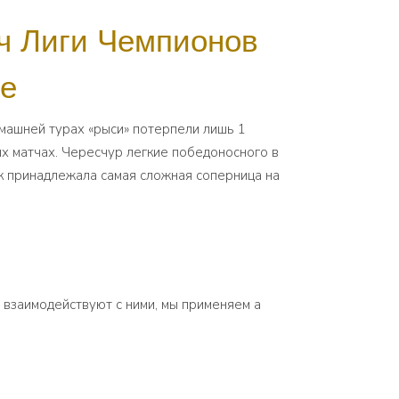
ч Лиги Чемпионов
ре
машней турах «рыси» потерпели лишь 1
х матчах. Чересчур легкие победоносного в
ек принадлежала самая сложная соперница на
и взаимодействуют с ними, мы применяем а