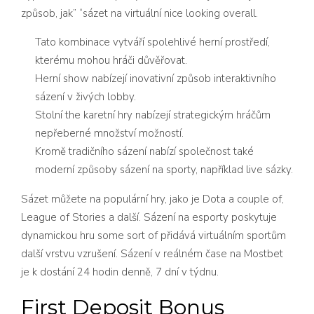
způsob, jak” “sázet na virtuální nice looking overall.
Tato kombinace vytváří spolehlivé herní prostředí,
kterému mohou hráči důvěřovat.
Herní show nabízejí inovativní způsob interaktivního
sázení v živých lobby.
Stolní the karetní hry nabízejí strategickým hráčům
nepřeberné množství možností.
Kromě tradičního sázení nabízí společnost také
moderní způsoby sázení na sporty, například live sázky.
Sázet můžete na populární hry, jako je Dota a couple of,
League of Stories a další. Sázení na esporty poskytuje
dynamickou hru some sort of přidává virtuálním sportům
další vrstvu vzrušení. Sázení v reálném čase na Mostbet
je k dostání 24 hodin denně, 7 dní v týdnu.
First Deposit Bonus