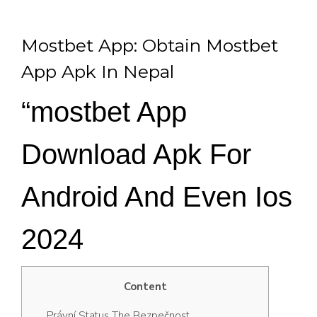
Mostbet App: Obtain Mostbet
App Apk In Nepal
“mostbet App
Download Apk For
Android And Even Ios
2024
Content
Právní Status The Bezpečnost