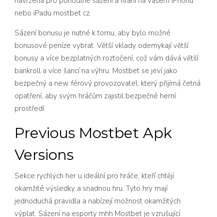
navržená pro pohodlné sázení a hraní na vašem iPhonu
nebo iPadu
mostbet cz
.
Sázení bonusu je nutné k tomu, aby bylo možné
bonusové peníze vybrat. Větší vklady odemykají větší
bonusy a více bezplatných roztočení, což vám dává větší
bankroll a více šancí na výhru. Mostbet se jeví jako
bezpečný a new férový provozovatel, který přijímá četná
opatření, aby svým hráčům zajistil bezpečné herní
prostředí.
Previous Mostbet Apk
Versions
Sekce rychlých her u ideální pro hráče, kteří chtějí
okamžité výsledky a snadnou hru. Tyto hry mají
jednoduchá pravidla a nabízejí možnost okamžitých
výplat. Sázení na esporty mhh Mostbet je vzrušující