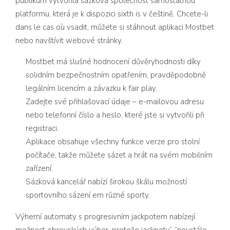
publikum vytvořila sázková společnost samostatnou
platformu, která je k dispozici sixth is v češtině. Chcete-li
dans le cas où vsadit, můžete si stáhnout aplikaci Mostbet
nebo navštívit webové stránky.
Mostbet má slušné hodnocení důvěryhodnosti díky
solidním bezpečnostním opatřením, pravděpodobně
legálním licencím a závazku k fair play.
Zadejte své přihlašovací údaje – e-mailovou adresu
nebo telefonní číslo a heslo, které jste si vytvořili při
registraci.
Aplikace obsahuje všechny funkce verze pro stolní
počítače, takže můžete sázet a hrát na svém mobilním
zařízení.
Sázková kancelář nabízí širokou škálu možností
sportovního sázení em různé sporty.
Výherní automaty s progresivním jackpotem nabízejí