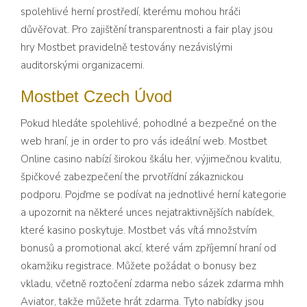
spolehlivé herní prostředí, kterému mohou hráči
důvěřovat. Pro zajištění transparentnosti a fair play jsou
hry Mostbet pravidelně testovány nezávislými
auditorskými organizacemi.
Mostbet Czech Úvod
Pokud hledáte spolehlivé, pohodlné a bezpečné on the
web hraní, je in order to pro vás ideální web. Mostbet
Online casino nabízí širokou škálu her, výjimečnou kvalitu,
špičkové zabezpečení the prvotřídní zákaznickou
podporu. Pojďme se podívat na jednotlivé herní kategorie
a upozornit na některé unces nejatraktivnějších nabídek,
které kasino poskytuje. Mostbet vás vítá množstvím
bonusů a promotional akcí, které vám zpříjemní hraní od
okamžiku registrace. Můžete požádat o bonusy bez
vkladu, včetně roztočení zdarma nebo sázek zdarma mhh
Aviator, takže můžete hrát zdarma. Tyto nabídky jsou