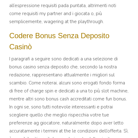
all’espressione requisiti pada puntata, altrimenti noti
come requisiti my partner and i giocata o, più
semplicemente, wagering at the playthrough.
Codere Bonus Senza Deposito
Casinò
I paragrafi a seguire sono dedicati a una selezione di
bonus casino senza deposito che, secondo la nostra
redazione, rappresentano attualmente i migliori sul
scambio. Come noterai, alcuni sono erogati fondo forma
di free of charge spin e dedicati a una to più slot machine,
mentre altri sono bonus cash accreditati come fun bonus.
In ogni se, sono tutti notevole interessanti e potrai
scegliere quello che meglio rispecchia votre tue
preferenze ag giocatore, naturalmente dopo aver letto
accuratamente i termini at the le condizioni dell’offerta. Sì,