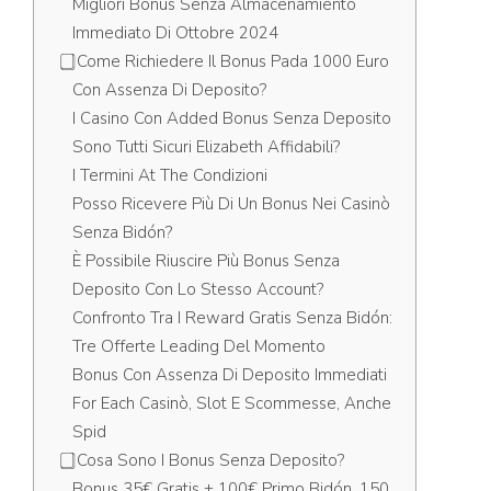
Migliori Bonus Senza Almacenamiento
Immediato Di Ottobre 2024
⃣ Come Richiedere Il Bonus Pada 1000 Euro
Con Assenza Di Deposito?
I Casino Con Added Bonus Senza Deposito
Sono Tutti Sicuri Elizabeth Affidabili?
I Termini At The Condizioni
Posso Ricevere Più Di Un Bonus Nei Casinò
Senza Bidón?
È Possibile Riuscire Più Bonus Senza
Deposito Con Lo Stesso Account?
Confronto Tra I Reward Gratis Senza Bidón:
Tre Offerte Leading Del Momento
Bonus Con Assenza Di Deposito Immediati
For Each Casinò, Slot E Scommesse, Anche
Spid
⃣ Cosa Sono I Bonus Senza Deposito?
Bonus 35€ Gratis + 100€ Primo Bidón, 150