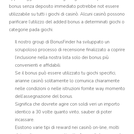
bonus senza deposito immediato potrebbe not essere
utilizzabile su tutti i giochi di casinò. Alcuni casinò possono
parificare l’utilizzo del added bonus a determinati giochi o
categorie pada giochi.
Il nostro group di BonusFinder ha sviluppato un
scrupoloso processo di recensione finalizzato a coprire
l’inclusione nella nostra lista solo dei bonus più
convenienti e affidabili.
Se il bonus può essere utilizzato tu giochi specifici,
arianne casinò solitamente lo comunica chiaramente
nelle condizioni o nelle istruzioni fornite way momento
dell’assegnazione del bonus.
Significa che dovrete agire con soldi veri un importo
identico a 30 volte quanto vinto, sauber di poter
incassare.
Esistono varie tipi di reward nei casinò on-line, molti