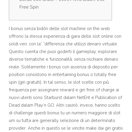
Free Spin
I bonus senza bidón delle slot machine on the web
offrono la stessa esperienza di gara delle slot online con
soldi veri, con la” “differenza che utilizzi denaro virtuale.
Questo cuenta che puoi goderti il gameplay, esplorare
diverse tematiche e funzionalità, senza rischiare denaro
reale. Solitamente i bonus con assenza di deposito per
position consistono in entertaining bonus o totally free
spin (giri gratuiti). In tal senso, le slot scelte con più
frequenza per assegnare reward e giri free of charge ai
nuovi utenti sono Starburst dalam NetEnt e Publication of
Dead dalam Play’n GO. Altri casinò, invece, hanno scelto
di challenge questi bonus tu un numero maggiore di slot
um su tutta are generally selezione di un determinato
provider. Anche in questo se le vincite make dai giri gratis