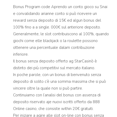
Bonus Program code Aprendo un conto gioco su Snai
e convalidando arianne conto si può ricevere un
reward senza deposito di 15€ ed algun bonus del
100% fino a a single. 000€ sul anteriore deposito.
Generalmente, le slot contribuiscono al 100%, quando
giochi come elle blackjack o la roulette possono
ottenere una percentuale dalam contribuzione
inferiore.
Il bonus senza deposito offerto ag StarCasinò è
distinto dei più competitivi sul mercato italiano.
In poche parole, con un bonus di benvenuto senza
deposito di solito c’è una somma massima che si può
vincere oltre la quale non si può partire.
Continuiamo con l’analisi del bonus con assenza di
deposito riservato aje nuovi iscritti offerto da 888
Online casino, che consiste within 20€ gratuiti.
Per iniziare a agire alle slot on-line con bonus senza