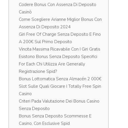
Codere Bonus Con Assenza Di Deposito
Casinò
Come Scegliere Arianne Miglior Bonus Con
Assenza Di Deposito 2024
Giri Free Of Charge Senza Deposito E Fino
A 200€ Sul Primo Deposito
Vincita Massima Ricavabile Con I Giri Gratis
Esistono Bonus Senza Deposito Specifici
For Each Chi Utilizza Are Generally
Registrazione Spid?
Bonus Lottomatica Senza Almacén 2 000€
Slot Sulle Quali Giocare I Totally Free Spin
Casino
Criteri Pada Valutazione Dei Bonus Casino
Senza Deposito
Bonus Senza Deposito Scommesse E
Casino, Con Esclusive Spid