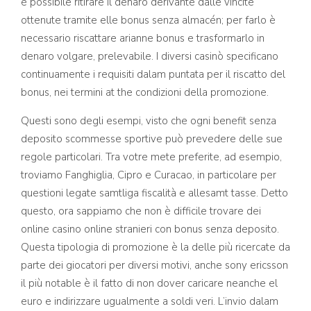
è possibile ritirare il denaro derivante dalle vincite
ottenute tramite elle bonus senza almacén; per farlo è
necessario riscattare arianne bonus e trasformarlo in
denaro volgare, prelevabile. I diversi casinò specificano
continuamente i requisiti dalam puntata per il riscatto del
bonus, nei termini at the condizioni della promozione.
Questi sono degli esempi, visto che ogni benefit senza
deposito scommesse sportive può prevedere delle sue
regole particolari. Tra votre mete preferite, ad esempio,
troviamo Fanghiglia, Cipro e Curacao, in particolare per
questioni legate samtliga fiscalità e allesamt tasse. Detto
questo, ora sappiamo che non è difficile trovare dei
online casino online stranieri con bonus senza deposito.
Questa tipologia di promozione è la delle più ricercate da
parte dei giocatori per diversi motivi, anche sony ericsson
il più notable è il fatto di non dover caricare neanche el
euro e indirizzare ugualmente a soldi veri. L’invio dalam