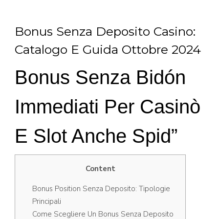
Bonus Senza Deposito Casino:
Catalogo E Guida Ottobre 2024
Bonus Senza Bidón
Immediati Per Casinò
E Slot Anche Spid”
Content
Bonus Position Senza Deposito: Tipologie
Principali
Come Scegliere Un Bonus Senza Deposito