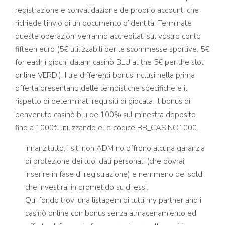
registrazione e convalidazione de proprio account, che
richiede l’invio di un documento d’identità. Terminate
queste operazioni verranno accreditati sul vostro conto
fifteen euro (5€ utilizzabili per le scommesse sportive, 5€
for each i giochi dalam casinò BLU at the 5€ per the slot
online VERDI). I tre differenti bonus inclusi nella prima
offerta presentano delle tempistiche specifiche e il
rispetto di determinati requisiti di giocata. Il bonus di
benvenuto casinò blu de 100% sul minestra deposito
fino a 1000€ utilizzando elle codice BB_CASINO1000.
Innanzitutto, i siti non ADM no offrono alcuna garanzia
di protezione dei tuoi dati personali (che dovrai
inserire in fase di registrazione) e nemmeno dei soldi
che investirai in prometido su di essi.
Qui fondo trovi una listagem di tutti my partner and i
casinò online con bonus senza almacenamiento ed