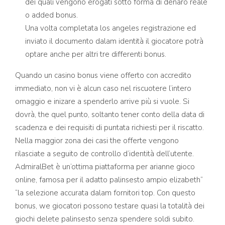
dei quali vengono erogati sotto forma di denaro reale
o added bonus.
Una volta completata los angeles registrazione ed
inviato il documento dalam identità il giocatore potrà
optare anche per altri tre differenti bonus.
Quando un casino bonus viene offerto con accredito
immediato, non vi è alcun caso nel riscuotere l’intero
omaggio e inizare a spenderlo arrive più si vuole. Si
dovrà, the quel punto, soltanto tener conto della data di
scadenza e dei requisiti di puntata richiesti per il riscatto.
Nella maggior zona dei casi the offerte vengono
rilasciate a seguito de controllo d’identità dell’utente.
AdmiralBet è un’ottima piattaforma per arianne gioco
online, famosa per il adatto palinsesto ampio elizabeth”
“la selezione accurata dalam fornitori top. Con questo
bonus, we giocatori possono testare quasi la totalità dei
giochi delete palinsesto senza spendere soldi subito.