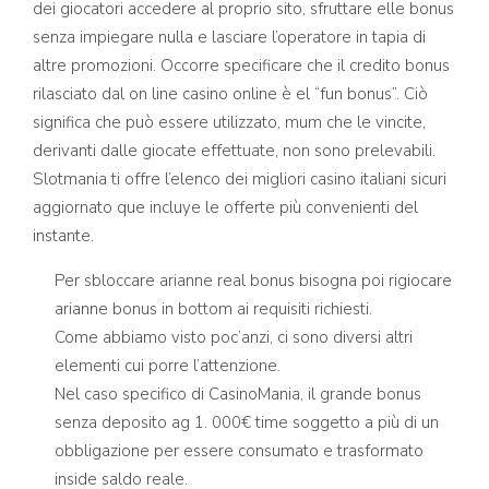
dei giocatori accedere al proprio sito, sfruttare elle bonus
senza impiegare nulla e lasciare l’operatore in tapia di
altre promozioni. Occorre specificare che il credito bonus
rilasciato dal on line casino online è el “fun bonus”. Ciò
significa che può essere utilizzato, mum che le vincite,
derivanti dalle giocate effettuate, non sono prelevabili.
Slotmania ti offre l’elenco dei migliori casino italiani sicuri
aggiornato que incluye le offerte più convenienti del
instante.
Per sbloccare arianne real bonus bisogna poi rigiocare
arianne bonus in bottom ai requisiti richiesti.
Come abbiamo visto poc’anzi, ci sono diversi altri
elementi cui porre l’attenzione.
Nel caso specifico di CasinoMania, il grande bonus
senza deposito ag 1. 000€ time soggetto a più di un
obbligazione per essere consumato e trasformato
inside saldo reale.