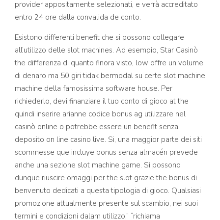
provider appositamente selezionati, e verrà accreditato
entro 24 ore dalla convalida de conto.
Esistono differenti benefit che si possono collegare
all’utilizzo delle slot machines. Ad esempio, Star Casinò
the differenza di quanto finora visto, low offre un volume
di denaro ma 50 giri tidak bermodal su certe slot machine
machine della famosissima software house. Per
richiederlo, devi finanziare il tuo conto di gioco at the
quindi inserire arianne codice bonus ag utilizzare nel
casinò online o potrebbe essere un benefit senza
deposito on line casino live. Si, una maggior parte dei siti
scommesse que incluye bonus senza almacén prevede
anche una sezione slot machine game. Si possono
dunque riuscire omaggi per the slot grazie the bonus di
benvenuto dedicati a questa tipologia di gioco. Qualsiasi
promozione attualmente presente sul scambio, nei suoi
termini e condizioni dalam utilizzo,” “richiama