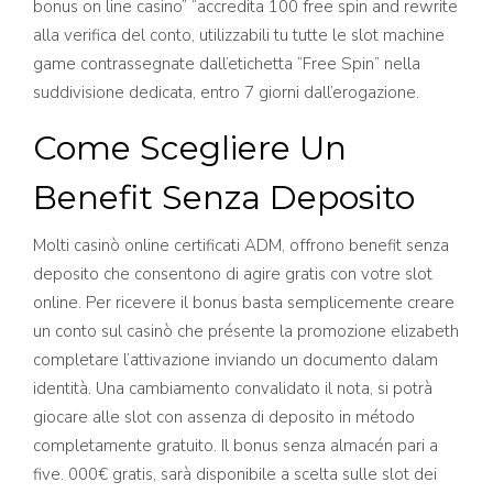
bonus on line casino” “accredita 100 free spin and rewrite
alla verifica del conto, utilizzabili tu tutte le slot machine
game contrassegnate dall’etichetta “Free Spin” nella
suddivisione dedicata, entro 7 giorni dall’erogazione.
Come Scegliere Un
Benefit Senza Deposito
Molti casinò online certificati ADM, offrono benefit senza
deposito che consentono di agire gratis con votre slot
online. Per ricevere il bonus basta semplicemente creare
un conto sul casinò che présente la promozione elizabeth
completare l’attivazione inviando un documento dalam
identità. Una cambiamento convalidato il nota, si potrà
giocare alle slot con assenza di deposito in método
completamente gratuito. Il bonus senza almacén pari a
five. 000€ gratis, sarà disponibile a scelta sulle slot dei