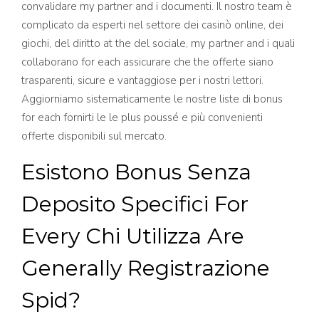
convalidare my partner and i documenti. Il nostro team è
complicato da esperti nel settore dei casinò online, dei
giochi, del diritto at the del sociale, my partner and i quali
collaborano for each assicurare che the offerte siano
trasparenti, sicure e vantaggiose per i nostri lettori.
Aggiorniamo sistematicamente le nostre liste di bonus
for each fornirti le le plus poussé e più convenienti
offerte disponibili sul mercato.
Esistono Bonus Senza
Deposito Specifici For
Every Chi Utilizza Are
Generally Registrazione
Spid?